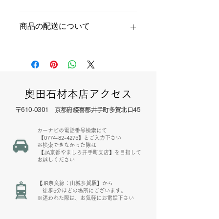
徴やおすすめのポイントなどを説明し
ましょう。
返品・返金ポリシーを入力してくださ
商品の配送について
い。顧客が商品に満足しなかった場合
や、不備があった場合に行う手続きの
手順などを説明しましょう。内容を明
配送地域、料金、所要時間、梱包な
確にすることで顧客からの信頼を獲得
ど、商品の配送に関する情報を入力し
し、安心して商品を購入していただけ
てください。配送情報を明確にするこ
ます。
とで顧客からの信頼を獲得し、安心し
て商品を購入していただけます。
奥田石材本店アクセス
〒610-0301 京都府綴喜郡井手町多賀北口45
カーナビの電話番号検索にて
​ 【0774-82-4275】とご入力下さい
※検索できなかった際は
【JA京都やましろ井手町支店】を目指して
お越しください
【JR奈良線：山城多賀駅】から
​ 徒歩5分ほどの場所にございます。
※迷われた際は、お気軽にお電話下さい